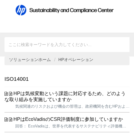
ソリューションホーム
HPオペレーション
ISO14001
HPは気候変動という課題に対応するため、どのよう
な取り組みを実施していますか
気候関連のリスクおよび機会の管理は、政府機関を含むHPおよび当社のステークホルダーにとって、ますます重要性を増しています。 事業のレジリエンス向上を追求する中で、HPは長年にわたり気候変動対策に取り組んできました。当社は、2019年以降、総カーボンフットプリントを28％以上削減してきたことを誇りに思っていま...
HPはEcoVadisのCSR評価制度に参加していますか
回答： EcoVadisは、世界を代表するサステナビリティ評価機関の一つです。EcoVadisのサステナビリティ評価手法は、企業がサステナビリティの原則を事業活動およびマネジメントシステムにどの程度統合しているかを評価するものです。 この評価は、Global Reporting Initiative（GR...