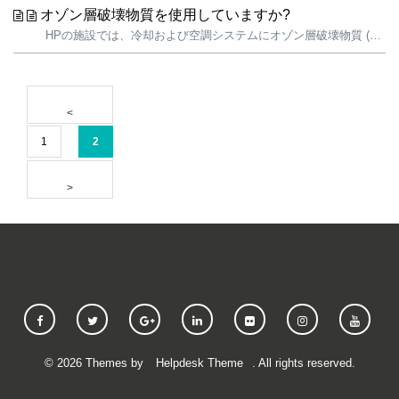
オゾン層破壊物質を使用していますか?
HPの施設では、冷却および空調システムにオゾン層破壊物質 (ODS) を使用しています。これらのシステムは密閉されていますが、運転中およびメンテナンス中に漏れが発生すると、排出される可能性があります。当社では、既存システムのクロロフルオロカーボン (CFC) を、ハイドロフルオロカーボン (HFC) に置き換え...
1
2
©
2026
Themes by
Helpdesk Theme
. All rights reserved.