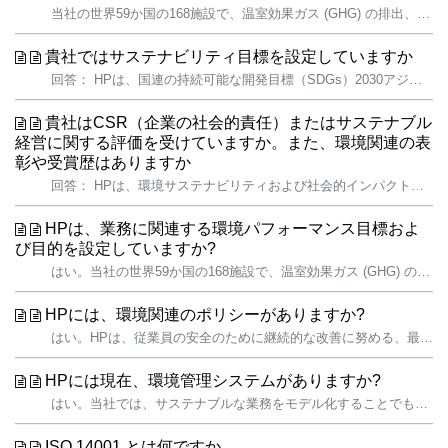
当社の世界59か国の168施設で、温室効果ガス (GHG) の排出、エネルギーおよび水の取り込み、および廃棄物の発生を削減するための行動を実践しています。HPの業務に伴うGHG排出量は当社のカーボンフットプリント全体の1%に過ぎませんが、最も制御しやすく、影響が大きい領域です。このため、すぐに影響を与えることが...
貴社ではサステナビリティ目標を設定していますか
回答： HPは、国連の持続可能な開発目標（SDGs）2030アジェンダを支持しており、より持続可能な未来の実現に貢献することの重要性を認識しています。当社は17のSDGsのうち16の目標に貢献する取り組みを既に推進しており、それらの達成を支援するイノベーションを継続的に創出しています。また、ステークホルダー...
貴社はCSR（企業の社会的責任）またはサステナブル
経営に関する評価を受けていますか。また、環境関連の表
彰や受賞歴はありますか
回答： HPは、環境サステナビリティおよび社会的インパクトの分野におけるリーダー企業として高く評価されています。 当社では、サステナビリティを事業運営上の重要な指針の一つと位置付けており、事業やステークホルダーにとって特に重要な課題に注力しています。その取り組みは、さまざまな評価機関によるベンチマークや表...
HPは、業務に関連する環境パフォーマンス目標およ
び目的を設定していますか?
はい。当社の世界59か国の168施設で、温室効果ガス (GHG) の排出、エネルギーおよび水の取り込み、および廃棄物の発生を削減するための行動を実践しています。当社では、サステナブルな業務をモデル化することでも、当社の価値を行動で示し、業界をリードする取り組みを一例として、従業員、お客様、サプライヤー、訪問者な...
HPには、環境関連のポリシーがありますか?
はい。HPは、従業員の安全のために継続的な改善に努める、最先端の環境、健康、安全 (EHS) プログラムを提供することを約束します。当社は、資源消費、大気放出、排水など、当社のビジネスが環境に依存し、影響していることを認識しています。ライフサイクルを通して安全で環境に配慮した製品およびサービスを提供しながら、当...
HPには現在、環境管理システムがありますか?
はい。当社では、サステナブルな業務をモデル化することでも、当社の価値を行動で示し、業界をリードする取り組みを一例として、従業員、お客様、サプライヤー、訪問者などへ強調しています。 当社の「環境、健康、および安全 (EHS) に関する指針」と、EHS管理システム (HPのすべての従業員と請負業者、およびすべての...
ISO 14001 とは何ですか。