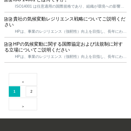
ISO14001 は任意適用の国際規格であり、組織が環境への影響を効果的に管理するために必要な環境マネジメントシステム（EMS）の構成要件を定めた規格です。 ISO14001 規格は環境マネジメントシステムを事業運営の実務へ統合することを目的としており、1996 年に国際標準化機構（ISO）が産業界、政府...
貴社の気候変動レジリエンス戦略についてご説明くだ
さい
HPは、事業のレジリエンス（強靭性）向上を目指し、長年にわたり気候変動対策に取り組んできました。当社は、2019年以降、総炭素排出量（カーボンフットプリント）を28％以上削減してきたことを誇りに思っています。 2008年、HPは、グローバルIT企業として初めて、サプライチェーン全体を含む全世界のバリューチェ...
HPの気候変動に関する国際協定および法規制に対す
る立場についてご説明ください
HPは、事業のレジリエンス（強靭性）向上を目指し、長年にわたり気候変動対策に取り組んできました。当社は、2019年以降、総カーボンフットプリントを28％以上削減してきたことを誇りに思っています。 2008年には、HPはグローバルIT企業として初めて、グローバルバリューチェーン全体を対象としたカーボンフットプ...
1
2