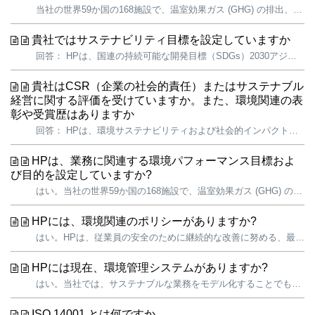
当社の世界59か国の168施設で、温室効果ガス (GHG) の排出、エネルギーおよび水の取り込み、および廃棄物の発生を削減するための行動を実践しています。HPの業務に伴うGHG排出量は当社のカーボンフットプリント全体の1%に過ぎませんが、最も制御しやすく、影響が大きい領域です。このため、すぐに影響を与えることが...
貴社ではサステナビリティ目標を設定していますか
回答： HPは、国連の持続可能な開発目標（SDGs）2030アジェンダを支持しており、より持続可能な未来の実現に貢献することの重要性を認識しています。当社は17のSDGsのうち16の目標に貢献する取り組みを既に推進しており、それらの達成を支援するイノベーションを継続的に創出しています。また、ステークホルダー...
貴社はCSR（企業の社会的責任）またはサステナブル
経営に関する評価を受けていますか。また、環境関連の表
彰や受賞歴はありますか
回答： HPは、環境サステナビリティおよび社会的インパクトの分野におけるリーダー企業として高く評価されています。 当社では、サステナビリティを事業運営上の重要な指針の一つと位置付けており、事業やステークホルダーにとって特に重要な課題に注力しています。その取り組みは、さまざまな評価機関によるベンチマークや表...
HPは、業務に関連する環境パフォーマンス目標およ
び目的を設定していますか?
はい。当社の世界59か国の168施設で、温室効果ガス (GHG) の排出、エネルギーおよび水の取り込み、および廃棄物の発生を削減するための行動を実践しています。当社では、サステナブルな業務をモデル化することでも、当社の価値を行動で示し、業界をリードする取り組みを一例として、従業員、お客様、サプライヤー、訪問者な...
HPには、環境関連のポリシーがありますか?
はい。HPは、従業員の安全のために継続的な改善に努める、最先端の環境、健康、安全 (EHS) プログラムを提供することを約束します。当社は、資源消費、大気放出、排水など、当社のビジネスが環境に依存し、影響していることを認識しています。ライフサイクルを通して安全で環境に配慮した製品およびサービスを提供しながら、当...
HPには現在、環境管理システムがありますか?
はい。当社では、サステナブルな業務をモデル化することでも、当社の価値を行動で示し、業界をリードする取り組みを一例として、従業員、お客様、サプライヤー、訪問者などへ強調しています。 当社の「環境、健康、および安全 (EHS) に関する指針」と、EHS管理システム (HPのすべての従業員と請負業者、およびすべての...
ISO 14001 とは何ですか。