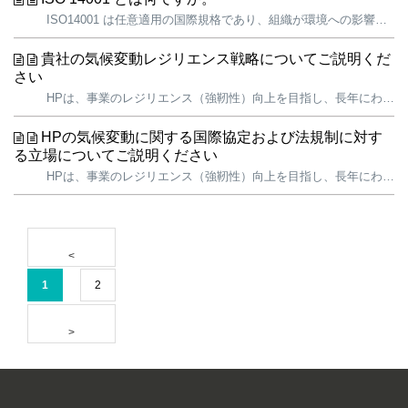
ISO14001 は任意適用の国際規格であり、組織が環境への影響を効果的に管理するために必要な環境マネジメントシステム（EMS）の構成要件を定めた規格です。 ISO14001 規格は環境マネジメントシステムを事業運営の実務へ統合することを目的としており、1996 年に国際標準化機構（ISO）が産業界、政府...
貴社の気候変動レジリエンス戦略についてご説明くだ
さい
HPは、事業のレジリエンス（強靭性）向上を目指し、長年にわたり気候変動対策に取り組んできました。当社は、2019年以降、総炭素排出量（カーボンフットプリント）を28％以上削減してきたことを誇りに思っています。 2008年、HPは、グローバルIT企業として初めて、サプライチェーン全体を含む全世界のバリューチェ...
HPの気候変動に関する国際協定および法規制に対す
る立場についてご説明ください
HPは、事業のレジリエンス（強靭性）向上を目指し、長年にわたり気候変動対策に取り組んできました。当社は、2019年以降、総カーボンフットプリントを28％以上削減してきたことを誇りに思っています。 2008年には、HPはグローバルIT企業として初めて、グローバルバリューチェーン全体を対象としたカーボンフットプ...
1
2