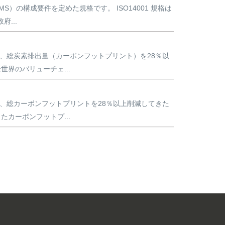
）の構成要件を定めた規格です。 ISO14001 規格は
...
降、総炭素排出量（カーボンフットプリント）を28％以
界のバリューチェ...
降、総カーボンフットプリントを28％以上削減してきた
カーボンフットプ...