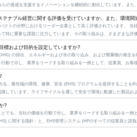
れらの達成を支援するイノベーションを継続的に創出しています。また、ス
サステナブル経営に関する評価を受けていますか。また、環境関
ンパクトの分野におけるリーダー企業として高く評価されています。 当
て特に重要な課題に注力しています。その取り組みは、さまざまな評価機
目標および目的を設定していますか?
 (GHG) の排出、エネルギーおよび水の取り込み、および廃棄物の発
行動で示し、業界をリードする取り組みを一例として、従業員、お客様、
?
る、最先端の環境、健康、安全 (EHS) プログラムを提供すること
識しています。ライフサイクルを通して安全で環境に配慮した製品および
か?
ことでも、当社の価値を行動で示し、業界をリードする取り組みを一例
S) に関する指針」と、EHS管理システム (HPのすべての従業員と請負