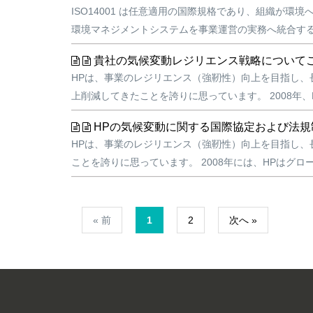
ISO14001 は任意適用の国際規格であり、組織が環
環境マネジメントシステムを事業運営の実務へ統合すること
貴社の気候変動レジリエンス戦略について
HPは、事業のレジリエンス（強靭性）向上を目指し、
上削減してきたことを誇りに思っています。 2008年、
HPの気候変動に関する国際協定および法
HPは、事業のレジリエンス（強靭性）向上を目指し、
ことを誇りに思っています。 2008年には、HPはグロ
« 前
1
2
次へ »