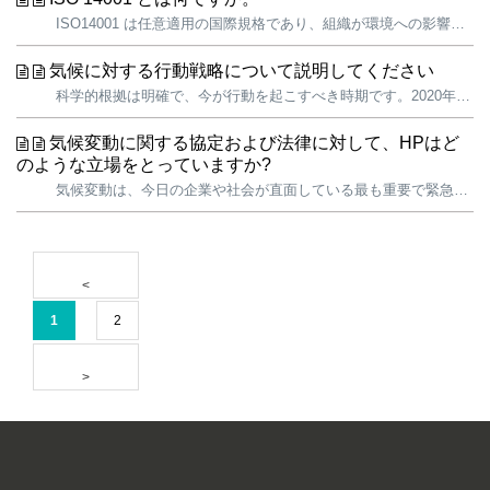
ISO14001 は任意適用の国際規格であり、組織が環境への影響を効果的に管理するために必要な環境マネジメントシステム（EMS）の構成要件を定めた規格です。 ISO14001 規格は環境マネジメントシステムを事業運営の実務へ統合することを目的としており、1996 年に国際標準化機構（ISO）が産業界、政府...
気候に対する行動戦略について説明してください
科学的根拠は明確で、今が行動を起こすべき時期です。2020年は、山火事、モンスーン、ハリケーンなどの気候災害が記録的に多い年でした。気候変動はすべての企業と地域に影響を及ぼし、低所得者層や有色人種の人々はその影響を大きく受けます。気候変動の危機から自然と地域社会を守るために、私たちは製品の製造、配送、および使用...
気候変動に関する協定および法律に対して、HPはど
のような立場をとっていますか?
気候変動は、今日の企業や社会が直面している最も重要で緊急の課題の1つです。科学的根拠は明確で、影響は重大であり、行動は必要不可欠です。気候変動に対する行動はHPの責任であるだけでなく、HPのビジネスを長期にわたって継続するために不可欠であると考えています。HPは、当社のビジネスが回復力を持ち、気候変動の影響を軽...
1
2