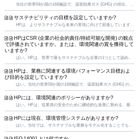
当社の世界59か国の168施設で、温室効果ガス (GHG) の排出、エネルギーおよび水の取り込み、および廃棄物の発生を削減するための行動を実践しています。HPの業務に伴うGHG排出量は当社のカーボンフットプリント全体の1%に過ぎませんが、最も制御しやすく、影響が大きい領域です。このため、すぐに影響を与えることが...
サステナビリティの目標を設定していますか?
HPは、よりサステナブルな未来の実現に向けて前進しています。HPは大胆かつ長期的な目標を設定し、最も大きなインパクトを与えられる戦略に重点を置いています。 HPは、国連の「持続可能な開発目標」(SDGs) を支持しており、HPの「サステナブルインパクト」戦略と深く関連した選択目標に向かって前進するために、全力...
HPはCSR (企業の社会的責任/持続可能な開発) の観点
で評価されていますか。または、環境関連の賞を獲得して
いますか?
はい。HPは、世界で最もサステナブルな企業の1つとして認められています。主要な表彰の一部を以下に示します。 CDP 2020ランキング — CDPの気候変動、森林、および水のトリプル「A」リストに世界的に選出された唯一のテクノロジー企業であり、サプライヤー・エンゲージメント評価のリーダー・ボードに選出されま...
HPは、業務に関連する環境パフォーマンス目標およ
び目的を設定していますか?
はい。当社の世界59か国の168施設で、温室効果ガス (GHG) の排出、エネルギーおよび水の取り込み、および廃棄物の発生を削減するための行動を実践しています。当社では、サステナブルな業務をモデル化することでも、当社の価値を行動で示し、業界をリードする取り組みを一例として、従業員、お客様、サプライヤー、訪問者な...
HPには、環境関連のポリシーがありますか?
はい。HPは、従業員の安全のために継続的な改善に努める、最先端の環境、健康、安全 (EHS) プログラムを提供することを約束します。当社は、資源消費、大気放出、排水など、当社のビジネスが環境に依存し、影響していることを認識しています。ライフサイクルを通して安全で環境に配慮した製品およびサービスを提供しながら、当...
HPには現在、環境管理システムがありますか?
はい。当社では、サステナブルな業務をモデル化することでも、当社の価値を行動で示し、業界をリードする取り組みを一例として、従業員、お客様、サプライヤー、訪問者などへ強調しています。 当社の「環境、健康、および安全 (EHS) に関する指針」と、EHS管理システム (HPのすべての従業員と請負業者、およびすべての...
ISO 14001 とは何ですか。