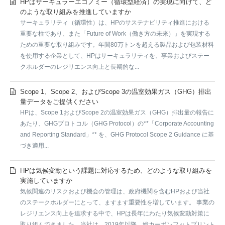
HPはサーキュラーエコノミー（循環型経済）の実現に向けて、ど
のような取り組みを推進していますか
サーキュラリティ（循環性）は、HPのサステナビリティ推進における
重要な柱であり、また「Future of Work（働き方の未来）」を実現する
ための重要な取り組みです。年間80万トンを超える製品および包装材料
を使用する企業として、HPはサーキュラリティを、事業およびステー
クホルダーのレジリエンス向上と長期的な...
Scope 1、Scope 2、およびScope 3の温室効果ガス（GHG）排出
量データをご提供ください
HPは、Scope 1およびScope 2の温室効果ガス（GHG）排出量の報告に
あたり、GHGプロトコル（GHG Protocol）の**「Corporate Accounting
and Reporting Standard」** を、GHG Protocol Scope 2 Guidance に基
づき適用...
HPは気候変動という課題に対応するため、どのような取り組みを
実施していますか
気候関連のリスクおよび機会の管理は、政府機関を含むHPおよび当社
のステークホルダーにとって、ますます重要性を増しています。 事業の
レジリエンス向上を追求する中で、HPは長年にわたり気候変動対策に
取り組んできました。当社は、2019年以降、総カーボンフットプリント