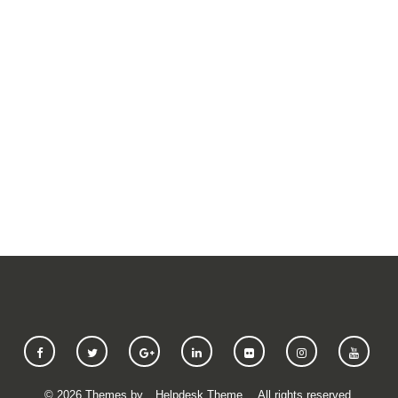
SUBMIT A REQUEST
©
2026
Themes by
Helpdesk Theme
. All rights reserved.