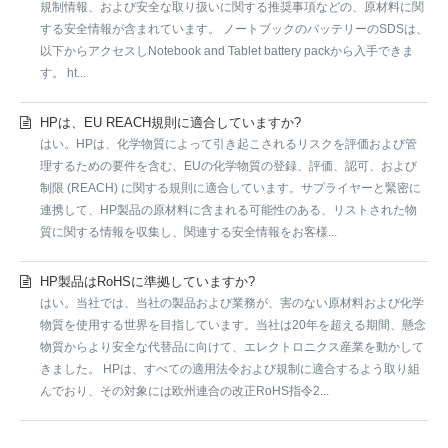
規制情報、および安全な取り扱いに関する推奨事項などの、原材料に関
する安全情報が含まれています。 ノートブックのバッテリーのSDSは、
以下からアクセスしNotebook and Tablet battery packから入手できま
す。 ht...
HPは、EU REACH規則に適合していますか?
はい。HPは、化学物質によって引き起こされるリスクを評価および管
理するための要件を含む、EUの化学物質の登録、評価、認可、および
制限 (REACH) に関する規則に適合しています。サプライヤーと緊密に
連携して、HP製品の原材料に含まれる可能性のある、リストされた物
質に関する情報を収集し、関連する安全情報をお客様...
HP製品はRoHSに準拠していますか?
はい。当社では、当社の製品および業務が、害のない原材料および化学
物質を使用する世界を目指しています。当社は20年を超える期間、懸念
物質からより安全な代替品に向けて、エレクトロニクス産業を動かして
きました。 HPは、すべての適用法令および規制に適合するよう取り組
んでおり、その対象には欧州連合の改正RoHS指令2...