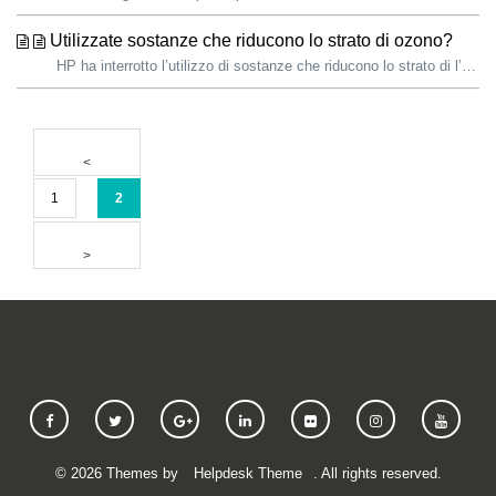
Utilizzate sostanze che riducono lo strato di ozono?
HP ha interrotto l’utilizzo di sostanze che riducono lo strato di l’ozono (ODS) in tutti i suoi prodotti e nelle operazioni di produzione nel 1993. Le ...
1
2
©
2026
Themes by
Helpdesk Theme
. All rights reserved.