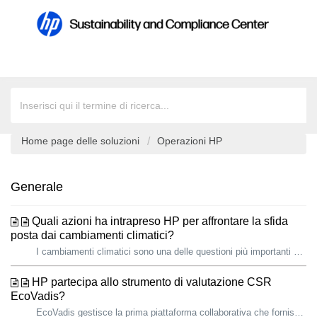
Home page delle soluzioni
Operazioni HP
Generale
Quali azioni ha intrapreso HP per affrontare la sfida
posta dai cambiamenti climatici?
I cambiamenti climatici sono una delle questioni più importanti e urgenti che la società e le imprese di oggi devono affrontare. Il messaggio della scienza...
HP partecipa allo strumento di valutazione CSR
EcoVadis?
EcoVadis gestisce la prima piattaforma collaborativa che fornisce valutazioni sulla sostenibilità dei fornitori per le filiere a livello globale. La piatta...