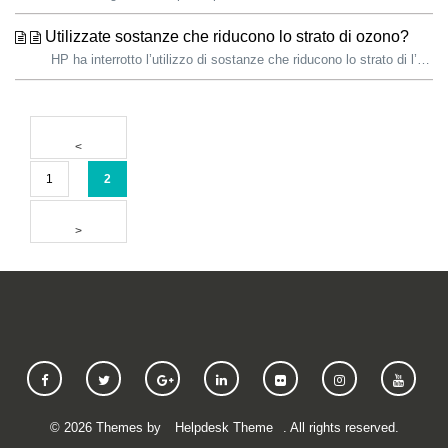
Utilizzate sostanze che riducono lo strato di ozono?
HP ha interrotto l’utilizzo di sostanze che riducono lo strato di l’ozono (ODS) in tutti i suoi prodotti e nelle operazioni di produzione nel 1993. Le ...
1
2
©
2026
Themes by
Helpdesk Theme
. All rights reserved.