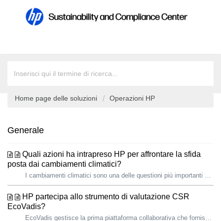
Home page delle soluzioni
Operazioni HP
Generale
Quali azioni ha intrapreso HP per affrontare la sfida
posta dai cambiamenti climatici?
I cambiamenti climatici sono una delle questioni più importanti e urgenti che la società e le imprese di oggi devono affrontare. Il messaggio della scienza...
HP partecipa allo strumento di valutazione CSR
EcoVadis?
EcoVadis gestisce la prima piattaforma collaborativa che fornisce valutazioni sulla sostenibilità dei fornitori per le filiere a livello globale. La piatta...