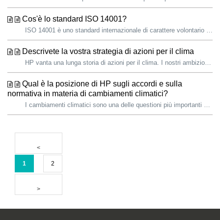
Cos'è lo standard ISO 14001?
ISO 14001 è uno standard internazionale di carattere volontario che definisce gli elementi di un sistema di gestione ambientale (EMS, Environmental Manageme...
Descrivete la vostra strategia di azioni per il clima
HP vanta una lunga storia di azioni per il clima. I nostri ambiziosi obiettivi sono progettati per combattere i cambiamenti climatici concentrandosi sulle ...
Qual è la posizione di HP sugli accordi e sulla
normativa in materia di cambiamenti climatici?
I cambiamenti climatici sono una delle questioni più importanti e urgenti che la società e le imprese di oggi devono affrontare. Il messaggio della scienza...
1
2