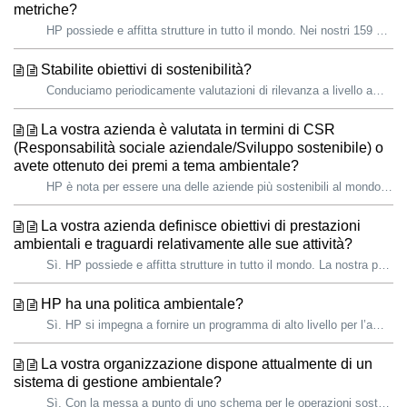
metriche?
HP possiede e affitta strutture in tutto il mondo. Nei nostri 159 siti in 56 Paesi stiamo adottando azioni per ridurre le emissioni di gas serra, il consum...
Stabilite obiettivi di sostenibilità?
Conduciamo periodicamente valutazioni di rilevanza a livello ambientale, sociale e di governance (ESG) per rivedere temi pertinenti in materia di ESG e ri...
La vostra azienda è valutata in termini di CSR
(Responsabilità sociale aziendale/Sviluppo sostenibile) o
avete ottenuto dei premi a tema ambientale?
HP è nota per essere una delle aziende più sostenibili al mondo. Alcuni dei suoi punti di forza sono: Valutazioni del CDP del 2022: l’unica azienda ...
La vostra azienda definisce obiettivi di prestazioni
ambientali e traguardi relativamente alle sue attività?
Sì. HP possiede e affitta strutture in tutto il mondo. La nostra politica Environmental, Health, and Safety (EHS), ora disponibile in cinese, coreano e s...
HP ha una politica ambientale?
Sì. HP si impegna a fornire un programma di alto livello per l’ambiente, la salute e la sicurezza (EHS) che punta a un miglioramento continuo per la sicurez...
La vostra organizzazione dispone attualmente di un
sistema di gestione ambientale?
Sì. Con la messa a punto di uno schema per le operazioni sostenibili dimostriamo nella pratica i nostri valori ed enfatizziamo le migliori prassi del settor...