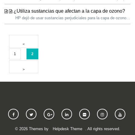
¿Utiliza sustancias que afectan a la capa de ozono?
HP dejó de usar sustancias perjudiciales para la capa de ozono (ODS) en todas las operaciones de fabricación en 1993. Las instalaciones de HP utilizan sust...
1
2
©
2026
Themes by
Helpdesk Theme
. All rights reserved.