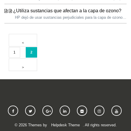
¿Utiliza sustancias que afectan a la capa de ozono?
HP dejó de usar sustancias perjudiciales para la capa de ozono (ODS) en todas las operaciones de fabricación en 1993. Las instalaciones de HP utilizan sust...
1
2
©
2026
Themes by
Helpdesk Theme
. All rights reserved.