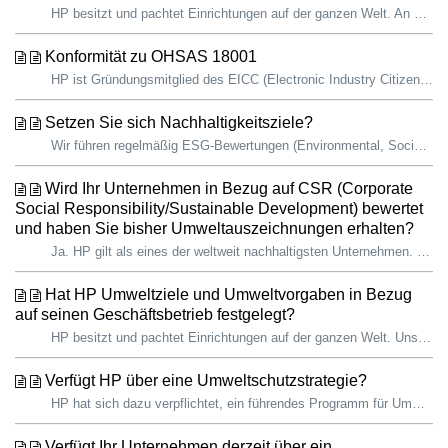
HP besitzt und pachtet Einrichtungen auf der ganzen Welt. An unseren 159 Standorten in 56 Ländern ergreifen wir Maßnahmen, um die THG-Emissionen, den Verbr...
Konformität zu OHSAS 18001
HP ist Gründungsmitglied des EICC (Electronic Industry Citizenship Coalition, jetzt Responsible Business Alliance RBA). Als solches hat HP sich verpflichtet...
Setzen Sie sich Nachhaltigkeitsziele?
Wir führen regelmäßig ESG-Bewertungen (Environmental, Social und Governance) durch, um relevante ESG-Themen zu überprüfen und unsere langjährigen Schwerpunk...
Wird Ihr Unternehmen in Bezug auf CSR (Corporate
Social Responsibility/Sustainable Development) bewertet
und haben Sie bisher Umweltauszeichnungen erhalten?
Ja. HP gilt als eines der weltweit nachhaltigsten Unternehmen. Hier einige Highlights: CDP-Rangliste für 2023 – Wir sind das einzige Technologieunternehme...
Hat HP Umweltziele und Umweltvorgaben in Bezug
auf seinen Geschäftsbetrieb festgelegt?
HP besitzt und pachtet Einrichtungen auf der ganzen Welt. Unsere Richtlinie für Umweltmanagement, Gesundheitsschutz und Arbeitssicherheit (EHS) – jetzt ver...
Verfügt HP über eine Umweltschutzstrategie?
HP hat sich dazu verpflichtet, ein führendes Programm für Umwelt und Arbeitsschutz (EHS) bereitzustellen, dass die Sicherheit unserer Mitarbeiter:innen fort...
Verfügt Ihr Unternehmen derzeit über ein