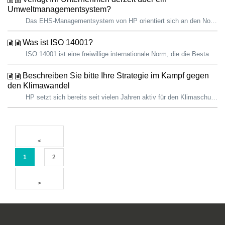
Umweltmanagementsystem?
Das EHS-Managementsystem von HP orientiert sich an den Normen des American National Standards Institute Z10 und der International Standardization Organizat...
Was ist ISO 14001?
ISO 14001 ist eine freiwillige internationale Norm, die die Bestandteile eines Umweltmanagementsystems definiert, das eine Organisation zur effektiven Handh...
Beschreiben Sie bitte Ihre Strategie im Kampf gegen
den Klimawandel
HP setzt sich bereits seit vielen Jahren aktiv für den Klimaschutz ein. Unsere ehrgeizigen Ziele sind darauf ausgerichtet, den Klimawandel zu bekämpfen. Im...
1
2