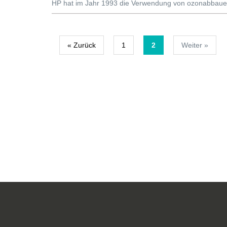
HP hat im Jahr 1993 die Verwendung von ozonabbauend
« Zurück
1
2
Weiter »