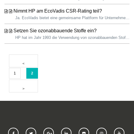
Nimmt HP am EcoVadis CSR-Rating teil?
Ja. EcoVadis bietet eine gemeinsame Plattform für Unternehmen zur Bewertung der Nachhaltigkeit von globalen Lieferketten. Die Plattform arbeitet auch mit Na...
Setzen Sie ozonabbauende Stoffe ein?
HP hat im Jahr 1993 die Verwendung von ozonabbauenden Stoffen (ODS) in allen Produkten und Herstellungsprozessen eingestellt. ODS werden in Einrich...
1
2