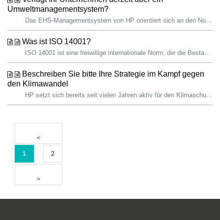
Umweltmanagementsystem?
Das EHS-Managementsystem von HP orientiert sich an den Normen des American National Standards Institute Z10 und der International Standardization Organizat...
Was ist ISO 14001?
ISO 14001 ist eine freiwillige internationale Norm, die die Bestandteile eines Umweltmanagementsystems definiert, das eine Organisation zur effektiven Handh...
Beschreiben Sie bitte Ihre Strategie im Kampf gegen
den Klimawandel
HP setzt sich bereits seit vielen Jahren aktiv für den Klimaschutz ein. Unsere ehrgeizigen Ziele sind darauf ausgerichtet, den Klimawandel zu bekämpfen. Im...
1
2