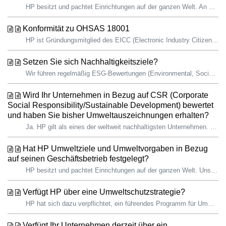
HP besitzt und pachtet Einrichtungen auf der ganzen Welt. An unseren 159 Standorten in 56 Ländern ergreifen wir Maßnahmen, um die THG-Emissionen, den Verbr...
Konformität zu OHSAS 18001
HP ist Gründungsmitglied des EICC (Electronic Industry Citizenship Coalition, jetzt Responsible Business Alliance RBA). Als solches hat HP sich verpflichtet...
Setzen Sie sich Nachhaltigkeitsziele?
Wir führen regelmäßig ESG-Bewertungen (Environmental, Social und Governance) durch, um relevante ESG-Themen zu überprüfen und unsere langjährigen Schwerpunk...
Wird Ihr Unternehmen in Bezug auf CSR (Corporate
Social Responsibility/Sustainable Development) bewertet
und haben Sie bisher Umweltauszeichnungen erhalten?
Ja. HP gilt als eines der weltweit nachhaltigsten Unternehmen. Hier einige Highlights: CDP-Rangliste für 2023 – Wir sind das einzige Technologieunternehme...
Hat HP Umweltziele und Umweltvorgaben in Bezug
auf seinen Geschäftsbetrieb festgelegt?
HP besitzt und pachtet Einrichtungen auf der ganzen Welt. Unsere Richtlinie für Umweltmanagement, Gesundheitsschutz und Arbeitssicherheit (EHS) – jetzt ver...
Verfügt HP über eine Umweltschutzstrategie?
HP hat sich dazu verpflichtet, ein führendes Programm für Umwelt und Arbeitsschutz (EHS) bereitzustellen, dass die Sicherheit unserer Mitarbeiter:innen fort...
Verfügt Ihr Unternehmen derzeit über ein