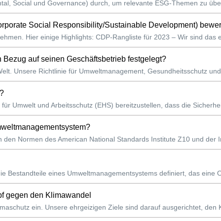
al, Social und Governance) durch, um relevante ESG-Themen zu über
rate Social Responsibility/Sustainable Development) bewertet und
rnehmen. Hier einige Highlights: CDP-Rangliste für 2023 – Wir sind das
Bezug auf seinen Geschäftsbetrieb festgelegt?
elt. Unsere Richtlinie für Umweltmanagement, Gesundheitsschutz und Ar
e?
für Umwelt und Arbeitsschutz (EHS) bereitzustellen, dass die Sicherheit 
 Umweltmanagementsystem?
en Normen des American National Standards Institute Z10 und der Int
e die Bestandteile eines Umweltmanagementsystems definiert, das eine O
mpf gegen den Klimawandel
 Klimaschutz ein. Unsere ehrgeizigen Ziele sind darauf ausgerichtet, de